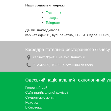
Наші соціальні мережі
Facebook
Instagram
Telegram
Де ми знаходимося
кабінет Дф-311, вул. Канатна, 112, м. Одеса, 65039,
Кафедра Готельно-ресторанного бізнесу
кабінет Дф-311 на вул. Канатній
712-42-59, 15-59 (внутрішній зв'язок)
Одеський національний технологічний ун
Головний сайт
Сайт приймальної коміссії
Студентське життя
Розклад
Бібліотека