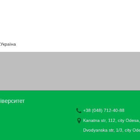
 Україна
іверситет
+38 (048) 712-40-88
Kanatna str, 112, city Odesa
Dvodyanska str, 1/3, city O