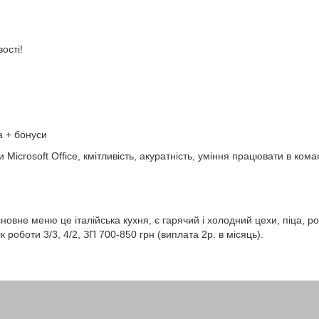
ості!
а + бонуси
Microsoft Office, кмітливість, акуратність, уміння працювати в кома
овне меню це італійська кухня, є гарячий і холодний цехи, піца, ро
 роботи 3/3, 4/2, ЗП 700-850 грн (виплата 2р. в місяць).