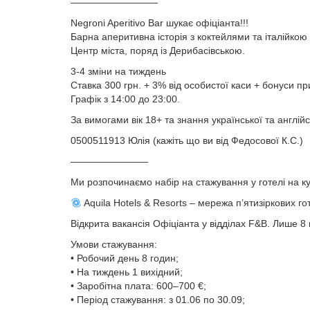
—————————
Negroni Aperitivo Bar шукає офіціанта!!!
Барна аперитивна історія з коктейлями та італійкою 
Центр міста, поряд із Дерибасівською.
3-4 зміни на тиждень
Ставка 300 грн. + 3% від особистої каси + бонуси пр
Графік з 14:00 до 23:00.
За вимогами вік 18+ та знання української та англі
0500511913 Юлія (кажіть що ви від Федосової К.С.)
————————
Ми розпочинаємо набір на стажування у готелі на ку
Aquila Hotels & Resorts – мережа п’ятизіркових гот
Відкрита вакансія Офіціанта у відділах F&B. Лише 8 
Умови стажування:
• Робочий день 8 годин;
• На тиждень 1 вихідний;
• Заробітна плата: 600–700 €;
• Період стажування: з 01.06 по 30.09;