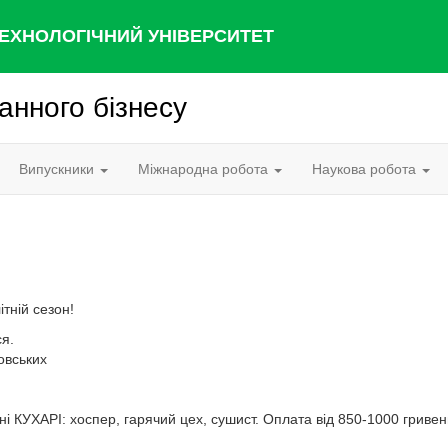
ЕХНОЛОГІЧНИЙ УНІВЕРСИТЕТ
нного бізнесу
Випускники
Міжнародна робота
Наукова робота
тній сезон!
ся.
овських
ні КУХАРІ: хоспер, гарячий цех, сушист. Оплата від 850-1000 гривен