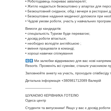
• Роботодавець покриває авіапереліт;
• Житло надається безкоштовно у апартах для персо
• Безкоштовний сніданок, обід і вечеря в ресторані 
• Безкоштовне надання медичної допомоги при необ
• Чудові умови роботи, участь у навчальних програм
Вимоги до кандидатів:
• спеціальність Туризм буде перевагою;
• досвід роботи вітається;
• необхідно володіти англійською ;
• вміння працювати в команді;
• хороші навички спілкування
Ми залюбки відкриваємо для вас нові напрямки
Resorts. Проженіть всі сумніви, станьте учасником п
Заповнюйте анкету на участь, проходьте співбесіду т
Детальна інформація +380981712089 Валерій
———————–
ШУКАЄМО КЕРІВНИКА ГОТЕЛЮ
Одеса центр
Студенти та випускники! Якщо у вас є досвід роботи 