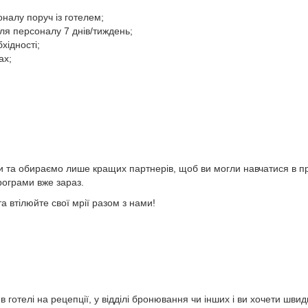
налу поруч із готелем;
для персоналу 7 днів/тиждень;
хідності;
ах;
 та обираємо лише кращих партнерів, щоб ви могли навчатися в проф
рограми вже зараз.
а втілюйте свої мрії разом з нами!
в готелі на рецепції, у відділі бронювання чи інших і ви хочети шви