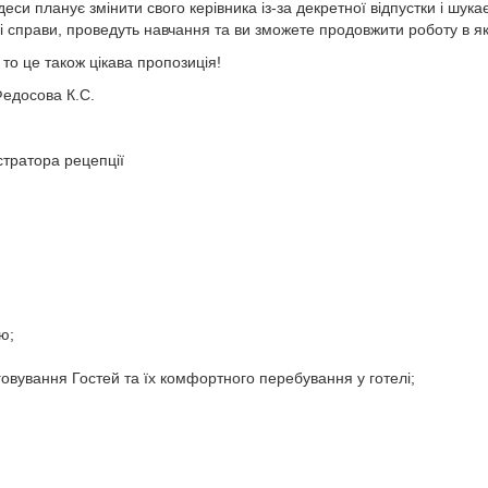
еси планує змінити свого керівника із-за декретної відпустки і шука
 справи, проведуть навчання та ви зможете продовжити роботу в якос
то це також цікава пропозиція!
Федосова К.С.
тратора рецепції
ю;
овування Гостей та їх комфортного перебування у готелі;