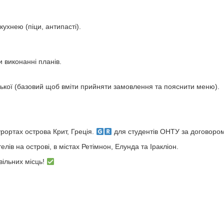
кухнею (піци, антипасті).
и виконанні планів.
йської (базовий щоб вміти прийняти замовлення та пояснити меню).
рортах острова Крит, Греція.
для студентів ОНТУ за договоро
елів на острові, в містах Ретімнон, Елунда та Іракліон.
вільних місць!