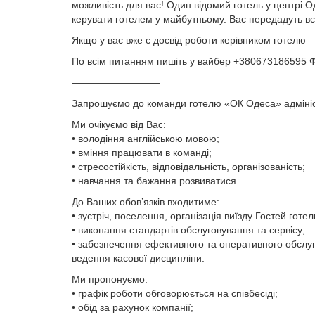
можливість для вас! Один відомий готель у центрі Од
керувати готелем у майбутньому. Вас передадуть всі
Якщо у вас вже є досвід роботи керівником готелю – 
По всім питанням пишіть у вайбер +380673186595 
—————————
Запрошуємо до команди готелю «ОК Одеса» адмініс
Ми очікуємо від Вас:
• володіння англійською мовою;
• вміння працювати в команді;
• стресостійкість, відповідальність, організованість;
• навчання та бажання розвиватися.
До Ваших обов’язків входитиме:
• зустріч, поселення, організація виїзду Гостей готел
• виконання стандартів обслуговування та сервісу;
• забезпечення ефективного та оперативного обслуг
ведення касової дисципліни.
Ми пропонуємо:
• графік роботи обговорюється на співбесіді;
• обід за рахунок компанії;