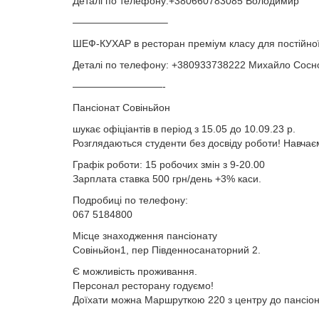
Деталі по телефону:+380660783085 Володимир
—————————–
ШЕФ-КУХАР в ресторан преміум класу для постійної 
Деталі по телефону: +380933738222 Михайло Сосн
—————————-
Пансіонат Совіньйон
шукає офіціантів в період з 15.05 до 10.09.23 р.
Розглядаються студенти без досвіду роботи! Навчає
Графік роботи: 15 робочих змін з 9-20.00
Зарплата ставка 500 грн/день +3% каси.
Подробиці по телефону:
067 5184800
Місце знаходження пансіонату
Совіньйон1, пер Південносанаторний 2.
Є можливість проживання.
Персонал ресторану годуємо!
Доїхати можна Маршруткою 220 з центру до пансіона