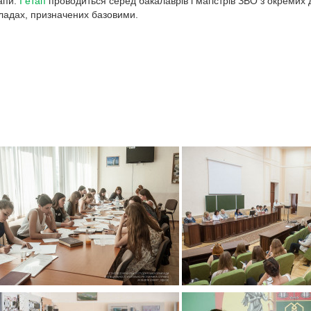
тапи.
І етап
проводиться серед бакалаврів і магістрів ЗВО з окремих 
ладах, призначених базовими.