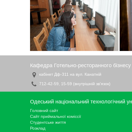
Кафедра Готельно-ресторанного бізнесу
кабінет Дф-311 на вул. Канатній
712-42-59, 15-59 (внутрішній зв'язок)
Одеський національний технологічний ун
Головний сайт
Сайт приймальної коміссії
Студентське життя
Розклад