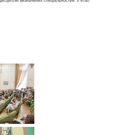
дисциплін визначених спеціальностей. ІІ етап