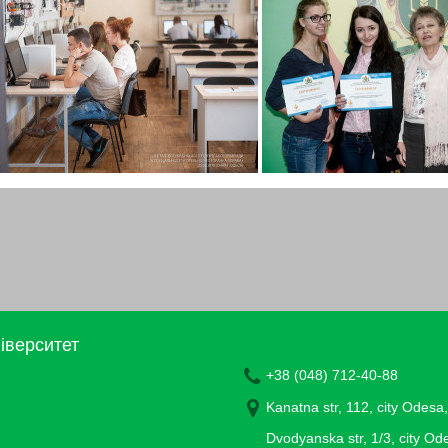
іверситет
+38 (048) 712-40-88
Kanatna str, 112, city Odesa
Dvodyanska str, 1/3, city O